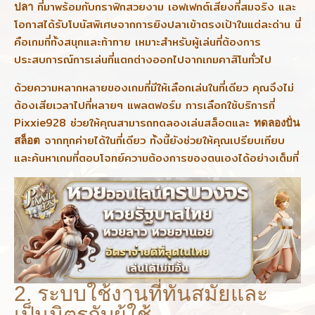
ที่มาพร้อมกับกราฟิกสวยงาม เอฟเฟกต์เสียงที่สมจริง และ
ปลา
โอกาสได้รับโบนัสพิเศษจากการยิงปลาเข้าตรงเป้าในแต่ละด่าน นี่
คือเกมที่ทั้งสนุกและท้าทาย เหมาะสำหรับผู้เล่นที่ต้องการ
ประสบการณ์การเล่นที่แตกต่างออกไปจากเกมคาสิโนทั่วไป
ด้วยความหลากหลายของเกมที่มีให้เลือกเล่นในที่เดียว คุณจึงไม่
ต้องเสียเวลาไปที่หลายๆ แพลตฟอร์ม การเลือกใช้บริการที่
Pixxie928 ช่วยให้คุณสามารถทดลองเล่นสล็อตและ
ทดลองปั่น
จากทุกค่ายได้ในที่เดียว ทั้งนี้ยังช่วยให้คุณเปรียบเทียบ
สล็อต
และค้นหาเกมที่ตอบโจทย์ความต้องการของตนเองได้อย่างเต็มที่
2. ระบบใช้งานที่ทันสมัยและ
เป็นมิตรกับผู้ใช้