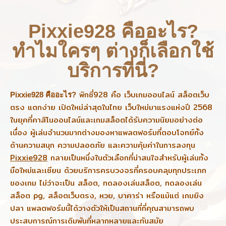
Pixxie928 คืออะไร?
ทำไมใครๆ ต่างก็เลือกใช้
บริการที่นี่?
พิกซี่928 คือ เว็บเกมออนไลน์ สล็อตเว็บ
Pixxie928 คืออะไร?
ตรง แตกง่าย เปิดใหม่ล่าสุดในไทย เว็บใหม่มาแรงแห่งปี 2568
ในยุคที่คาสิโนออนไลน์และเกมสล็อตได้รับความนิยมอย่างต่อ
เนื่อง ผู้เล่นจำนวนมากต่างมองหาแพลตฟอร์มที่ตอบโจทย์ทั้ง
ด้านความสนุก ความปลอดภัย และความคุ้มค่าในการลงทุน
Pixxie928
กลายเป็นหนึ่งในตัวเลือกที่น่าสนใจสำหรับผู้เล่นทั้ง
มือใหม่และเซียน ด้วยบริการครบวงจรที่ครอบคลุมทุกประเภท
ของเกม ไม่ว่าจะเป็น สล็อต, ทดลองเล่นสล็อต, ทดลองเล่น
สล็อต pg, สล็อตเว็บตรง, หวย, บาคาร่า หรือแม้แต่ เกมยิง
ปลา แพลตฟอร์มนี้ได้วางตัวให้เป็นสถานที่ที่คุณสามารถพบ
ประสบการณ์การเดิมพันที่หลากหลายและทันสมัย