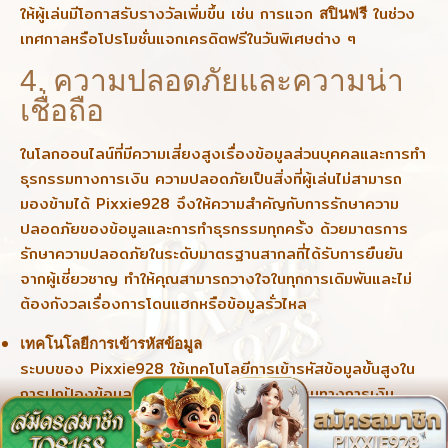
ให้ผู้เล่นมีโอกาสรับรางวัลเพิ่มขึ้น เช่น การแจก
ในช่วง
สปินฟรี
เทศกาลหรือโปรโมชั่นแจกเครดิตฟรีในวันพิเศษต่าง ๆ
4. ความปลอดภัยและความน่า
เชื่อถือ
ในโลกออนไลน์ที่มีความเสี่ยงสูงเรื่องข้อมูลส่วนบุคคลและการทำ
ธุรกรรมทางการเงิน ความปลอดภัยเป็นสิ่งที่ผู้เล่นไม่สามารถ
มองข้ามได้ Pixxie928 จึงให้ความสำคัญกับการรักษาความ
ปลอดภัยของข้อมูลและการทำธุรกรรมทุกครั้ง ด้วยมาตรการ
รักษาความปลอดภัยในระดับมาตรฐานสากลที่ได้รับการยืนยัน
จากผู้เชี่ยวชาญ ทำให้คุณสามารถวางใจในทุกการเดิมพันและไม่
ต้องกังวลเรื่องการโดนแฮกหรือข้อมูลรั่วไหล
เทคโนโลยีการเข้ารหัสข้อมูล
ระบบของ Pixxie928 ใช้เทคโนโลยีการเข้ารหัสข้อมูลขั้นสูงใน
การปกป้องข้อมูลส่วนบุคคลและการทำธุรกรรมทางการเงิน
ทำให้การสื่อสารระหว่างคุณกับเว็บไซต์เป็นไปอย่างปลอดภัยและ
มีความน่าเชื่อถือ