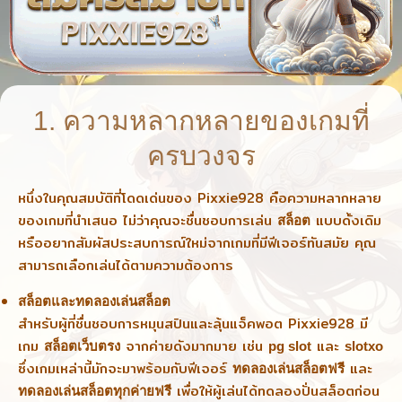
1. ความหลากหลายของเกมที่
ครบวงจร
หนึ่งในคุณสมบัติที่โดดเด่นของ Pixxie928 คือความหลากหลาย
ของเกมที่นำเสนอ ไม่ว่าคุณจะชื่นชอบการเล่น
แบบดั้งเดิม
สล็อต
หรืออยากสัมผัสประสบการณ์ใหม่จากเกมที่มีฟีเจอร์ทันสมัย คุณ
สามารถเลือกเล่นได้ตามความต้องการ
สล็อตและทดลองเล่นสล็อต
สำหรับผู้ที่ชื่นชอบการหมุนสปินและลุ้นแจ็คพอต Pixxie928 มี
เกม
จากค่ายดังมากมาย เช่น
และ
สล็อตเว็บตรง
pg slot
slotxo
ซึ่งเกมเหล่านี้มักจะมาพร้อมกับฟีเจอร์
และ
ทดลองเล่นสล็อตฟรี
เพื่อให้ผู้เล่นได้ทดลองปั่นสล็อตก่อน
ทดลองเล่นสล็อตทุกค่ายฟรี